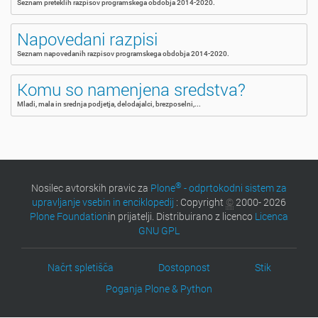
Seznam preteklih razpisov programskega obdobja 2014-2020.
Napovedani razpisi
Seznam napovedanih razpisov programskega obdobja 2014-2020.
Komu so namenjena sredstva?
Mladi, mala in srednja podjetja, delodajalci, brezposelni,...
®
Nosilec avtorskih pravic za
Plone
- odprtokodni sistem za
upravljanje vsebin in enciklopedij
: Copyright
©
2000- 2026
Plone Foundation
in prijatelji. Distribuirano z licenco
Licenca
GNU GPL
Načrt spletišča
Dostopnost
Stik
Poganja Plone & Python