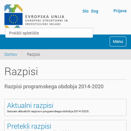
Prijava
Slo
Eng
Išči po spletišču
N
Napredno Iskanje...
Toggle na
a
v
Domov
Razpisi
i
g
a
Razpisi
t
i
o
Razpisi programskega obdobja 2014-2020
n
Aktualni razpisi
Seznam aktualnih razpisov programskega obdobja 2014-2020.
Pretekli razpisi