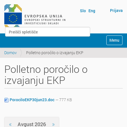
Prijava
Slo
Eng
Išči po spletišču
N
Napredno Iskanje...
Toggle na
a
v
Domov
Polletno poročilo o izvajanju EKP
i
g
a
Polletno poročilo o
t
i
izvajanju EKP
o
n
PorociloEKP30jun23.doc
— 777 KB
«
»
Avgust 2026